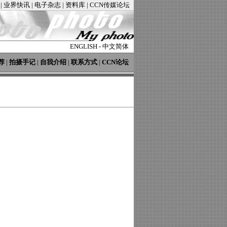
|
业界快讯
|
电子杂志
|
资料库
|
CCN传媒论坛
ENGLISH
-
中文简体
荐
|
拍摄手记
|
自我介绍
|
联系方式
|
CCN论坛