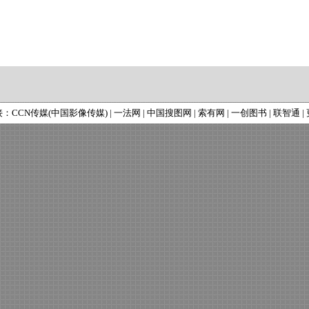
接：
CCN传媒(中国影像传媒)
|
一法网
|
中国搜图网
|
索有网
|
一创图书
|
联智通
|