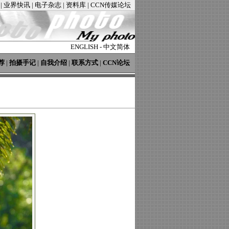
|
业界快讯
|
电子杂志
|
资料库
|
CCN传媒论坛
ENGLISH
-
中文简体
荐
|
拍摄手记
|
自我介绍
|
联系方式
|
CCN论坛