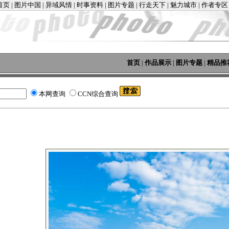
首页
|
图片中国
|
异域风情
|
时事资料
|
图片专题
|
行走天下
|
魅力城市
|
作者专区
首页
|
作品展示
|
图片专题
|
精品推
本网查询
CCN综合查询