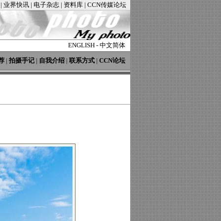
|
业界快讯
|
电子杂志
|
资料库
|
CCN传媒论坛
ENGLISH
-
中文简体
荐
|
拍摄手记
|
自我介绍
|
联系方式
|
CCN论坛