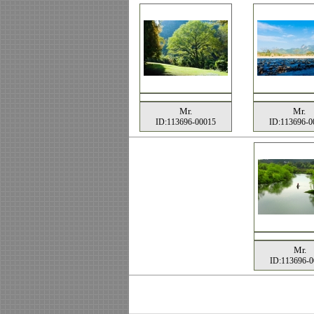
Mr.
Mr.
ID:113696-00015
ID:113696-0
Mr.
ID:113696-