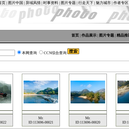
首页
|
图片中国
|
异域风情
|
时事资料
|
图片专题
|
行走天下
|
魅力城市
|
作者专区
首页
|
作品展示
|
图片专题
|
精品推
本网查询
CCN综合查询
Mr.
Mr.
0022
ID:113696-00021
ID:113696-00020
ID:1