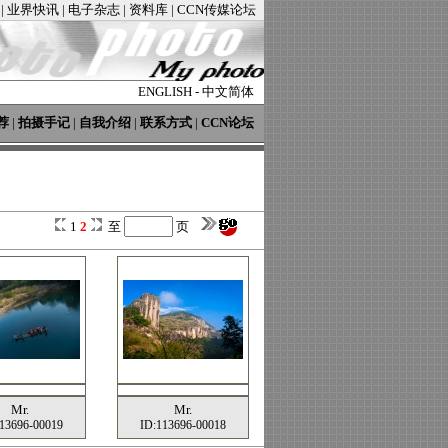
|
业界快讯
|
电子杂志
|
资料库
|
CCN传媒论坛
ENGLISH
-
中文简体
荐
|
拍摄手记
|
自我介绍
|
联系方式
|
CCN论坛
1
2
至
页
Mr.
Mr.
13696-00019
ID:113696-00018