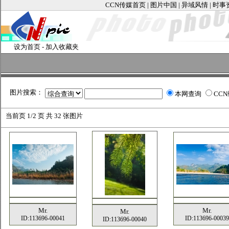
CCN传媒首页
|
图片中国
|
异域风情
|
时事
设为首页
-
加入收藏夹
图片搜索：
本网查询
CC
当前页
1/2 页 共
32
张图片
Mr.
Mr.
Mr.
ID:113696-00041
ID:113696-00039
ID:113696-00040